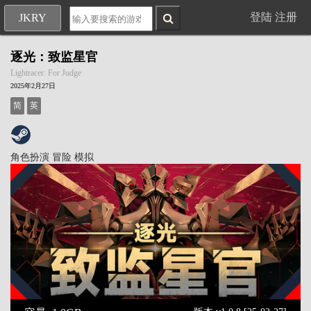
登陆
注册
JKRY
逐光：致监星官
Lightracer: For Judge
2025年2月27日
简
英
角色扮演
冒险
模拟