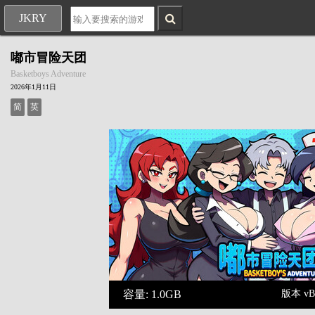
JKRY
嘟市冒险天团
Basketboys Adventure
2026年1月11日
简
英
容量: 1.0GB
版本 vBui