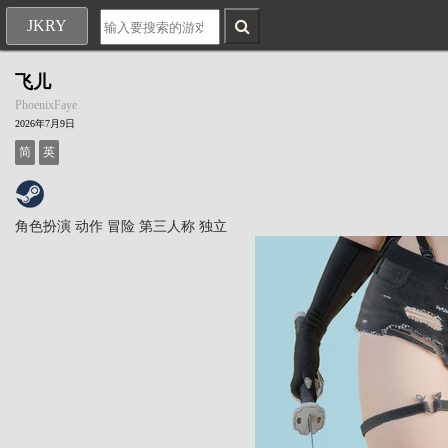
JKRY
飞儿
PhoenixFaye
2026年7月9日
简
英
角色扮演
动作
冒险
第三人称
独立