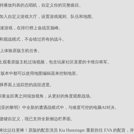
支持播放列表的点唱机，自定义你的完整曲目。
和加入自定义游戏大厅，设置游戏规则、队伍和地图。
1 快速游戏，在排行榜上奋战至巅峰。
放和观战模式，不会错过所有的战斗。
C 上体验原版主机任务。
C 上观看原版主机过场视频，包含玩家社区喜爱的卡维尔将军。
 Steam 版本中都可以使用地图编辑器来控制地形。
选择界面上追踪您的战役进度。
S 和黄金距离之间缩放视角，从更好的角度观察战场。
利亚的黎明》中全新的遭遇战模式中，与难度可控的电脑AI对决。
快捷键自定义，现已支持全新侧边栏界面。
以往更棒！原版的配音演员 Kia Huntzinger 重新担任 EVA 的配