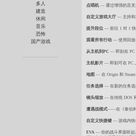
多人
点唱机
— 通过增强的且
建造
自定义游戏大厅
— 主持
休闲
音乐
提升段位
— 前往 1 对 
恐怖
观看所有行动
— 使用回
国产游戏
从主机到PC
— 即刻在 P
主机影片
— 即刻可在 P
地图
— 在 Origin 和
任务选择
— 在新的任务
镜头缩放
— 在传统 DO
遭遇战模式
——在《泰伯
自定义快捷键
— 游戏内
EVA
— 你的战斗界面听起来比