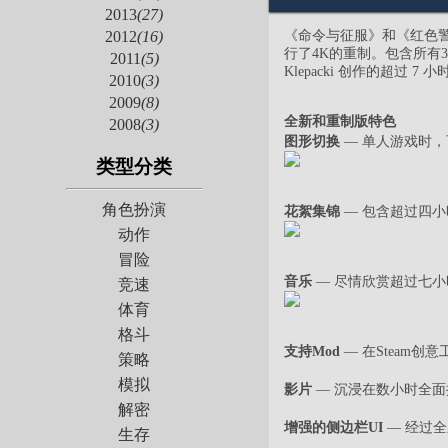
2013
(27)
《命令与征服》和《红色警戒》在
2012
(16)
行了4K的重制。包含所有3
2011
(5)
Klepacki 创作的超过
2010
(3)
2009
(8)
全新和重制版特色
2008
(3)
图形切换
— 单人游戏时，
类型分类
角色扮演
花絮集锦
— 包含超过四
动作
冒险
音乐
— 尽情欣赏超过七小时的重
竞速
体育
格斗
支持Mod
— 在Steam创
策略
模拟
影片
— 沉浸在数小时全
解密
增强的侧边栏UI
— 经过
生存