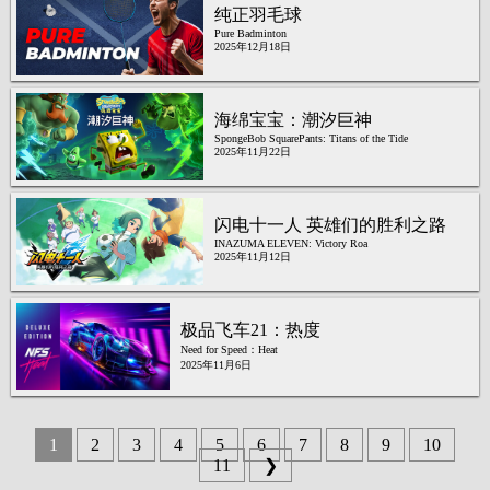
纯正羽毛球
Pure Badminton
2025年12月18日
海绵宝宝：潮汐巨神
SpongeBob SquarePants: Titans of the Tide
2025年11月22日
闪电十一人 英雄们的胜利之路
INAZUMA ELEVEN: Victory Roa
2025年11月12日
极品飞车21：热度
Need for Speed：Heat
2025年11月6日
1
2
3
4
5
6
7
8
9
10
11
❯