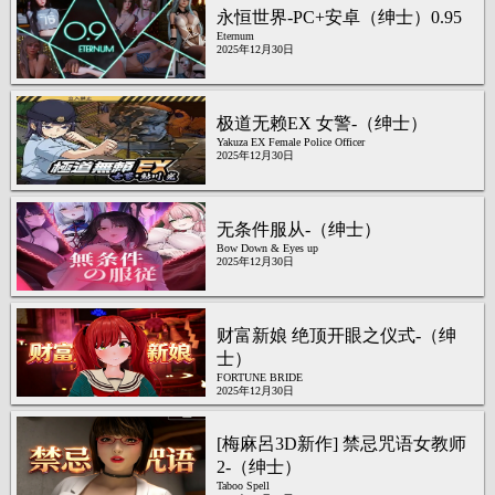
永恒世界-PC+安卓（绅士）0.95
Eternum
2025年12月30日
极道无赖EX 女警-（绅士）
Yakuza EX Female Police Officer
2025年12月30日
无条件服从-（绅士）
Bow Down & Eyes up
2025年12月30日
财富新娘 绝顶开眼之仪式-（绅
士）
FORTUNE BRIDE
2025年12月30日
[梅麻呂3D新作] 禁忌咒语女教师
2-（绅士）
Taboo Spell