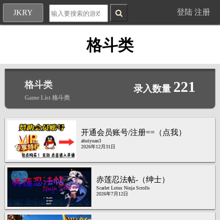
登陆
注册
JKRY
格斗类
221
格斗类
录入数量
Game List 格斗类
开通会员账号/注册==（点我）
ahuiyuan3
2026年12月31日
赤莲忍法帖-（绅士）
Scarlet Lotus Ninja Scrolls
2026年7月12日