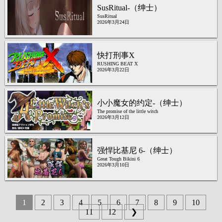
SusRitual-（绅士）
SusRitual
2026年3月24日
快打刑事X
RUSHING BEAT X
2026年3月22日
小小魔女的约定-（绅士）
The promise of the little witch
2026年3月12日
强悍比基尼 6-（绅士）
Great Tough Bikini 6
2026年3月10日
1
2
3
4
5
6
7
8
9
10
11
12
❯