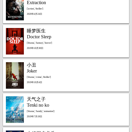
Extraction
['action', 'thriller']
2020年4月24日
睡梦医生
Doctor Sleep
['drama', 'fantasy', 'horror']
2019年10月30日
小丑
Joker
['drama', 'crime', 'thriller']
2019年10月4日
天气之子
Tenki no ko
['drama', 'family', 'animation']
2019年7月19日