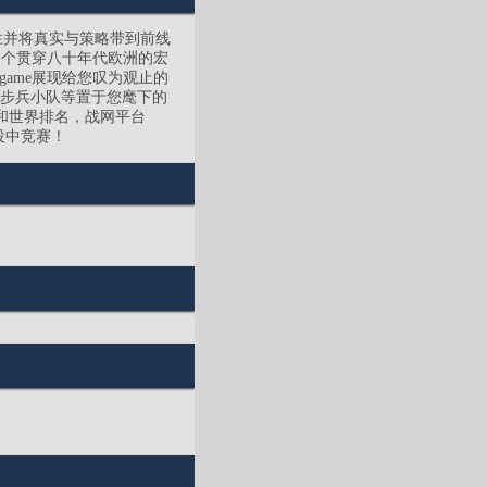
、引人入胜并将真实与策略带到前线
一个贯穿八十年代欧洲的宏
game展现给您叹为观止的
、步兵小队等置于您麾下的
和世界排名，战网平台
役中竞赛！