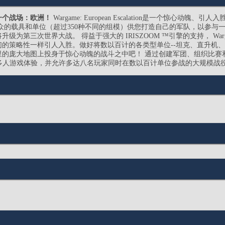
一个战场：欧洲！
Wargame: European Escalation是一个惊心动魄
众的载具和单位（超过350种不同的组模）供您打造自己的军队，以参与
级为第三次世界大战。 得益于强大的 IRISZOOM ™引擎的支持， War
的策略性一样引人入胜。做好将数以百计的各类型单位--坦克、直升机
里的庞大地图上投身于惊心动魄的战斗之中吧！ 通过创建军团、组织比赛
了充实的多人游戏体验，并允许多达八名玩家同时在数以百计单位参战的大规模战