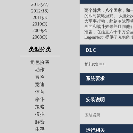
2013
(27)
两个阵营，八个国家，和
2012
(16)
的即时策略游戏。 大量出
2011
(5)
大军事行动，此刻冷战即将升
2010
(3)
画面和战斗效果并且同他们
2009
(8)
准备，在延亘六十平方公
2008
(3)
EugenNet© 提供
类型分类
DLC
角色扮演
暂未发售DLC
动作
冒险
系统要求
竞速
体育
格斗
安装说明
策略
模拟
安装说明
解密
生存
运行相关