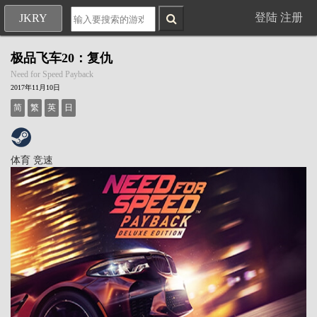
登陆
注册
JKRY
极品飞车20：复仇
Need for Speed Payback
2017年11月10日
简
繁
英
日
体育
竞速