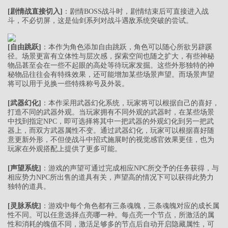
[剧情战直接切入]
：剧情BOSS战斗时，剧情结束后可直接进入战
斗，不必切屏，这是仙剑系列对战斗遇敌系统突破的尝试。
[自由跳跃]
：本作为角色添加自由跳跃，角色可以随心所欲另辟蹊
径。场景更富有立体性与层次感，探索空间也随之扩大，有些神秘
物品甚至会在一些不起眼的高处等待玩家发掘。这些外形独特的神
秘物品往往会有特殊效果，还可能增加某些场景声望。而场景声望
将可以用于兑换一些特殊称号及外装。
[武器幻化]
：本作采用武器幻化系统，玩家将可以根据自己的喜好，
打造不同的武器外观。当玩家拥有不同外观的武器时，在某些场景
中找到指定NPC，即可选择将其中一把武器的外观幻化到另一把武
器上，而双方武器属性不变。通过武器幻化，玩家可以根据喜好随
意更新外形，不但使战斗中招式施展时的视觉感官效果更佳，也为
玩家在外观搭配上提供了更多可能。
[声望系统]
：游戏的声望可通过完成相应NPC所交予的任务获得，与
相应势力NPC所出售的道具有关，声望高的情况下可以获得此势力
独特的道具。
[灵脉系统]
：游戏中每个角色都有三条魂魄，三条魂魄对应的成长属
性不同。可以任意选择点亮哪一种。每点亮一个节点，所激活的属
性和消耗的魄值不同，激活足够多的节点后自动开启隐藏属性，可