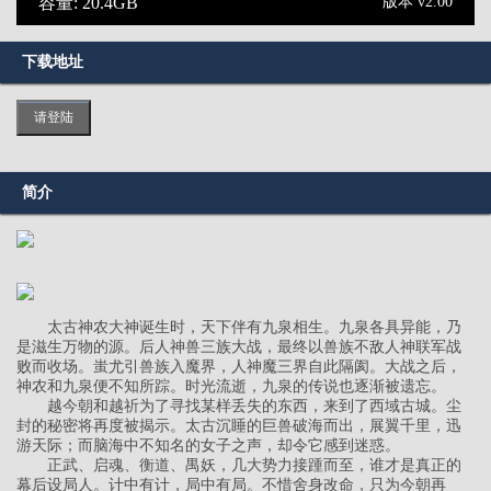
容量: 20.4GB
版本 v2.00
下载地址
请登陆
简介
太古神农大神诞生时，天下伴有九泉相生。九泉各具异能，乃
是滋生万物的源。后人神兽三族大战，最终以兽族不敌人神联军战
败而收场。蚩尤引兽族入魔界，人神魔三界自此隔阂。大战之后，
神农和九泉便不知所踪。时光流逝，九泉的传说也逐渐被遗忘。
越今朝和越祈为了寻找某样丢失的东西，来到了西域古城。尘
封的秘密将再度被揭示。太古沉睡的巨兽破海而出，展翼千里，迅
游天际；而脑海中不知名的女子之声，却令它感到迷惑。
正武、启魂、衡道、禺妖，几大势力接踵而至，谁才是真正的
幕后设局人。计中有计，局中有局。不惜舍身改命，只为今朝再