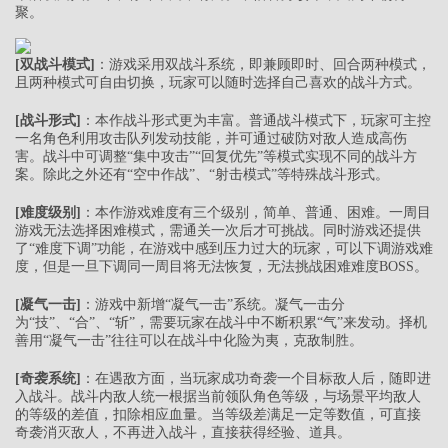
聚。
[双战斗模式]
：游戏采用双战斗系统，即兼顾即时、回合两种模式，
且两种模式可自由切换，玩家可以随时选择自己喜欢的战斗方式。
[战斗形式]
：本作战斗形式更为丰富。普通战斗模式下，玩家可主控
一名角色利用攻击队列发动技能，并可通过破防对敌人造成高伤
害。战斗中可调整“集中攻击”“回复优先”等模式实现不同的战斗方
案。除此之外还有“空中作战”、“射击模式”等特殊战斗形式。
[难度级别]
：本作游戏难度有三个级别，简单、普通、困难。一周目
游戏无法选择困难模式，需通关一次后才可挑战。同时游戏还提供
了“难度下调”功能，在游戏中感到压力过大的玩家，可以下调游戏难
度，但是一旦下调同一周目将无法恢复，无法挑战困难难度BOSS。
[凝气一击]
：游戏中新增“凝气一击”系统。凝气一击分
为“技”、“合”、“斩”，需要玩家在战斗中不断积累“气”来发动。择机
善用“凝气一击”往往可以在战斗中化险为夷，克敌制胜。
[奇袭系统]
：在遇敌方面，当玩家成功奇袭一个目标敌人后，随即进
入战斗。战斗内敌人统一根据当前领队角色等级，与场景平均敌人
的等级的差值，扣除相应血量。当等级差满足一定等数值，可直接
奇袭消灭敌人，不再进入战斗，直接获得经验、道具。