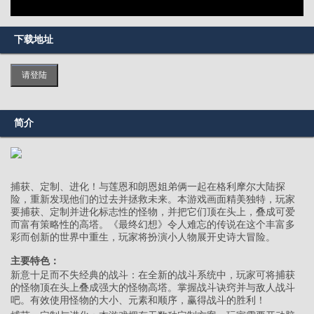
下载地址
请登陆
简介
捕获、定制、进化！与莲恩和朗恩姐弟俩一起在格利摩尔大陆探
险，重新发现他们的过去并拯救未来。本游戏画面精美独特，玩家
要捕获、定制并进化标志性的怪物，并把它们顶在头上，叠成可爱
而富有策略性的高塔。《最终幻想》令人难忘的传说在这个丰富多
彩而创新的世界中重生，玩家将扮演小人物展开史诗大冒险。
主要特色：
新意十足而不失经典的战斗：在全新的战斗系统中，玩家可将捕获
的怪物顶在头上叠成强大的怪物高塔。掌握战斗诀窍并与敌人战斗
吧。有效使用怪物的大小、元素和顺序，赢得战斗的胜利！