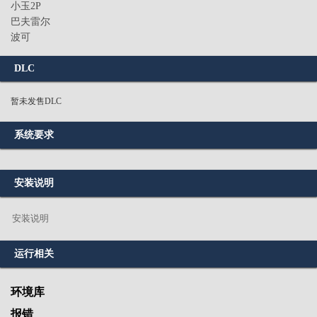
小玉2P
巴夫雷尔
波可
DLC
暂未发售DLC
系统要求
安装说明
安装说明
运行相关
环境库
报错