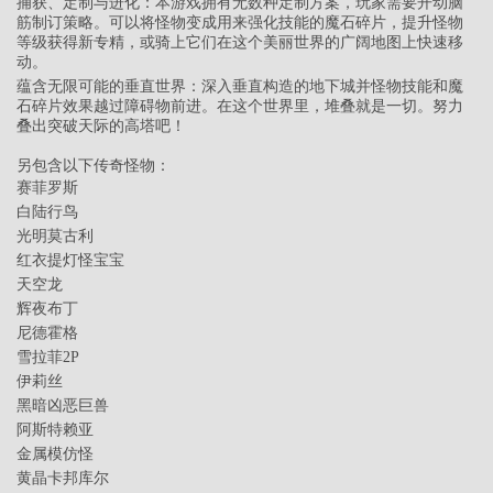
捕获、定制与进化：本游戏拥有无数种定制方案，玩家需要开动脑
筋制订策略。可以将怪物变成用来强化技能的魔石碎片，提升怪物
等级获得新专精，或骑上它们在这个美丽世界的广阔地图上快速移
动。
蕴含无限可能的垂直世界：深入垂直构造的地下城并怪物技能和魔
石碎片效果越过障碍物前进。在这个世界里，堆叠就是一切。努力
叠出突破天际的高塔吧！
另包含以下传奇怪物：
赛菲罗斯
白陆行鸟
光明莫古利
红衣提灯怪宝宝
天空龙
辉夜布丁
尼德霍格
雪拉菲2P
伊莉丝
黑暗凶恶巨兽
阿斯特赖亚
金属模仿怪
黄晶卡邦库尔