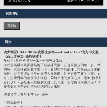
容量: 4.14GB
版本 v1.9.8 [19-09-10]
下载地址
请登陆
简介
澳大利亚GDAA 2017年度最佳游戏——Hand of Fate2官方中文版
《命运之手2》强势登陆！
集格斗+角色扮演为一体的全新升级体验！
游戏完美融合塔罗牌与地下城战斗元素，在这里你走的每一步、做
的每一次选择都需要非常小心，看似简单的战斗，却是命运之手的
操控。百年前统治世界的发牌人被推翻，世界更换了新的主宰。如
今，蛰伏百年的老发牌人邀你一同踏上他的复辟之旅。是命运对强
者的认可？还是被人操控的复仇工具？这一切需要你来做决定！驾
驶着命运马车开始谱写你的冒险之旅吧！
牌桌换了，赌注不变-非生即死！
【游戏特色】