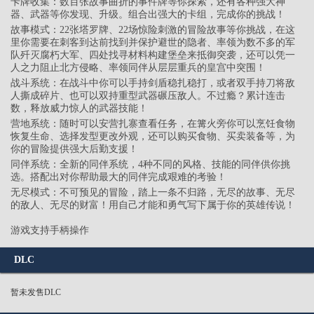
卡牌收集：数百张故事曲折的事件牌等你探索，还有各种强大神
器、武器等你发现、升级。组合出强大的卡组，完成你的挑战！
故事模式：22张塔罗牌、22场惊险刺激的冒险故事等你挑战，在这
里你需要在刺客到达前找到并保护避世的隐者、率领为数不多的军
队歼灭腐朽大军、四处找寻材料构建堡垒来抵御突袭，还可以凭一
人之力阻止北方侵略、率领同伴从层层重兵的皇宫中突围！
战斗系统：在战斗中你可以手持剑盾稳扎稳打，或者双手持刀将敌
人撕成碎片、也可以双持重型武器碾压敌人。不过瘾？累计连击
数，释放威力惊人的武器技能！
营地系统：随时可以安营扎寨查看任务，在篝火旁你可以烹饪食物
恢复生命、选择发型更改外观，还可以购买食物、买卖装备等，为
你的冒险提供强大后勤支援！
同伴系统：全新的同伴系统，4种不同的风格、技能的同伴供你挑
选。搭配出对你帮助最大的同伴完成艰难的考验！
无尽模式：不可预见的冒险，踏上一条不归路，无尽的故事、无尽
的敌人、无尽的财富！用自己才能和勇气写下属于你的英雄传说！
游戏支持手柄操作
DLC
暂未发售DLC