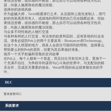
果情况变糟，或你感到不耐烦，那么你尽可以动用各种毁灭性武
器，向敌人施展致命的魔法技能。
选择你的游戏风格
作为盗贼大师，Teriel精通潜行之术。从后面和上面先发制人，用巧
妙的伪装愚弄所有人，或就地利用环境把自己完全隐匿起来。但如
果情况变糟，或你感到不耐烦，那么你尽可以动用各种毁灭性武
器，向敌人施展致命的魔法技能。
与众多不同性格的人物打交道
与各种各样的人打交道，有沮丧的奴隶和囚犯，还有富裕的社会名
流。请务必提防Peh上的两个主要派系：Biomancers和Technomagi。
在这个令人绝望的地方，很多人会抓住可能得到的帮助。选择要么
帮助要么剥削Peh的居民，但要为其后果做好准备。
揭开一个关乎欺骗和背叛的史诗故事
在Peh上，每个人都有一个算盘，而且往往另有弦外之音。置身于一
个充满不信任、为争权夺利谋而勾心斗角的世界中。与支配你的精
灵合作，完成至关重要的使命。Vetrall帝国的命运就掌握在你的手
中。
DLC
暂未发售DLC
系统要求