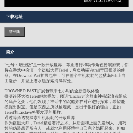
版本 v1.31 [19-04-12]
下载地址
请登陆
简介
“七号：增强版”是一款开放世界、等距潜行和动作角色扮演游戏，你
将在游戏中扮演一个盗贼大师Teriel，肩负动摇Vetrall帝国根基的使
命。在Drowned Past扩展包中，可在整个生机勃勃的监狱岛Peh上自
由漫步，并登上潜水艇探索海洋深处。
DROWNED PAST扩展包带来七小时的全新游戏体验
扮演连环大盗Teriel继续探险，闯进“Enclave”这群由神秘流浪者组成
的乌合之众，他们发现了神话中的沉船并在对它进行探索，希望能
挖掘出财宝。但是东西之所以被埋藏，是出于很好的理由，正如
Teriel和Enclave将要发现的那样。
通过等角透视探索生机勃勃的开放世界
作为盗贼大师，Teriel精通潜行之术。从后面和上面先发制人，用巧
妙的伪装愚弄所有人，或就地利用环境把自己完全隐匿起来。但如