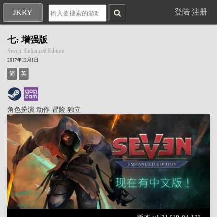
登陆
注册
JKRY
七: 增强版
Seven: Enhanced Edition
2017年12月1日
简
英
角色扮演
动作
冒险
独立