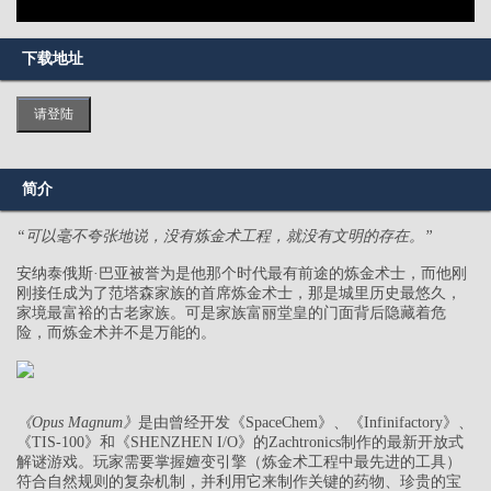
下载地址
请登陆
简介
“可以毫不夸张地说，没有炼金术工程，就没有文明的存在。”
安纳泰俄斯·巴亚被誉为是他那个时代最有前途的炼金术士，而他刚
刚接任成为了范塔森家族的首席炼金术士，那是城里历史最悠久，
家境最富裕的古老家族。可是家族富丽堂皇的门面背后隐藏着危
险，而炼金术并不是万能的。
《Opus Magnum》
是由曾经开发《SpaceChem》、《Infinifactory》、
《TIS-100》和《SHENZHEN I/O》的Zachtronics制作的最新开放式
解谜游戏。玩家需要掌握嬗变引擎（炼金术工程中最先进的工具）
符合自然规则的复杂机制，并利用它来制作关键的药物、珍贵的宝