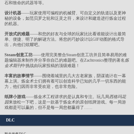
石和致命的武器等等。
设计机器
——玩家使用可编程的机械臂、可自定义的轨道以及更神
秘的设备，如范贝罗之轮和泛灵之符，来设计和建造进行炼金过程
的机器。
开放式的难题
——和您的好友与全球的玩家比比看谁能设计出最简
单、便捷、明了的解谜方法。将您的巧妙设计以GIF动图的格式导
出，向他们炫耀吧。
Steam创意工坊
——使用完美整合Steam创意工坊并且简单易用的难
题编辑器来制作并分享你自己的难题吧。在Zachtronics整理的著名
炼
金术期刊
中挑战由玩家投稿的顶级难题！
丰富的故事情节
——围绕着城里的几大古老家族，阴谋诡计在一幕
幕上演。炼金术士们拥有着可以创造科学已知的几乎一切东西的能
力，他们因而非常受欢迎，也非常危险。
纸牌小游戏
——炼金术工程讲求的是认真和专注。玩几局
西格玛花
园
来放松一下吧，这是一款基于炼金术的原创纸牌游戏。每一局游
戏都是可以赢的，但不是每一局您都赢得了……
DLC