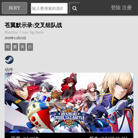
登陆
注册
JKRY
苍翼默示录:交叉组队战
BlazBlue: Cross Tag Battle
2019年11月21日
简
繁
英
日
动作