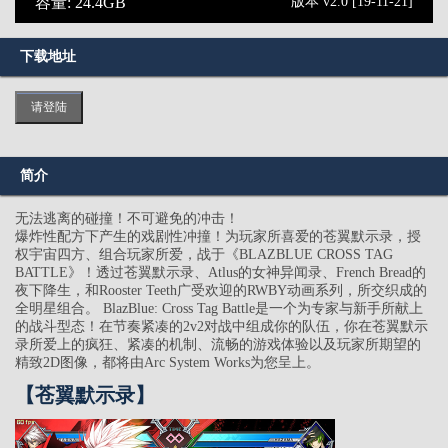
容量: 24.4GB
版本 v2.0 [19-11-21]
下载地址
请登陆
简介
无法逃离的碰撞！不可避免的冲击！
爆炸性配方下产生的戏剧性冲撞！为玩家所喜爱的苍翼默示录，授
权宇宙四方、组合玩家所爱，战于《BLAZBLUE CROSS TAG
BATTLE》！透过苍翼默示录、Atlus的女神异闻录、French Bread的
夜下降生，和Rooster Teeth广受欢迎的RWBY动画系列，所交织成的
全明星组合。 BlazBlue: Cross Tag Battle是一个为专家与新手所献上
的战斗型态！在节奏紧凑的2v2对战中组成你的队伍，你在苍翼默示
录所爱上的疯狂、紧凑的机制、流畅的游戏体验以及玩家所期望的
精致2D图像，都将由Arc System Works为您呈上。
【苍翼默示录】