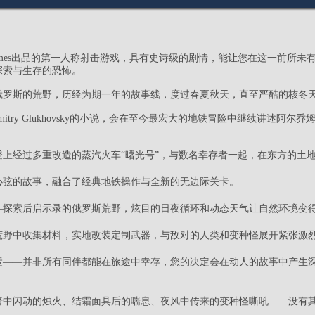
》是4A Games出品的第一人称射击游戏，具有史诗级的剧情，能让您在这一前
探索与生存的恐怖。
俄罗斯的荒野，历经为期一年的故事线，度过春夏秋天，直至严酷的核冬
编自Dmitry Glukhovsky的小说，会在至今最宏大的地铁冒险中继续讲述阿尔
登上经过多重改造的蒸汽火车“曙光号”，与数名幸存者一起，在东方的土
心弦的故事，融合了经典地铁操作与全新的无边际关卡。
—探索后启示录的俄罗斯荒野，炫目的日夜循环和动态天气让自然环境变
荒野中收集材料，实地改装定制武器，与敌对的人类和变种怪展开紧张激
运——并非所有同伴都能在旅途中幸存，您的决定会在动人的故事中产生
暗中闪动的烛火、结霜面具后的喘息、夜风中传来的变种怪嘶吼——没有