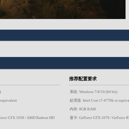
推荐配置要求
)
系统: Windows 7/8/10 (64 bit)
equivalent
处理器: Intel Core i7-4770k or equiva
内存: 8GB RAM
Force GTX 1050 / AMD Radeon HD
显卡: GeForce GTX 1070 / GeForce 