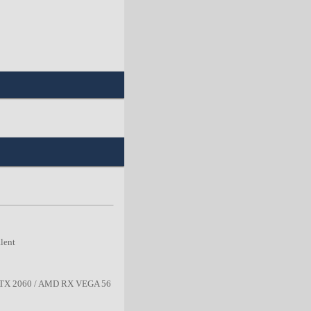
lent
RTX 2060 / AMD RX VEGA 56