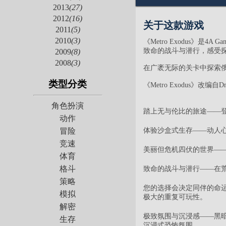
2013
(27)
2012
(16)
关于这款游戏
2011
(5)
2010
(3)
《Metro Exodus
致命的战斗与潜行，感受
2009
(8)
2008
(3)
在广袤无际的关卡中探索
类型分类
《Metro Exodus》改
角色扮演
踏上无与伦比的旅途——
动作
体验沙盒式生存——动人
冒险
竞速
美丽但危机四伏的世界—
体育
格斗
致命的战斗与潜行——在
策略
您的选择会决定同伴的命
模拟
极大的重复可玩性。
解密
极致氛围与沉浸感——黑
生存
沉浸式恐怖氛围……