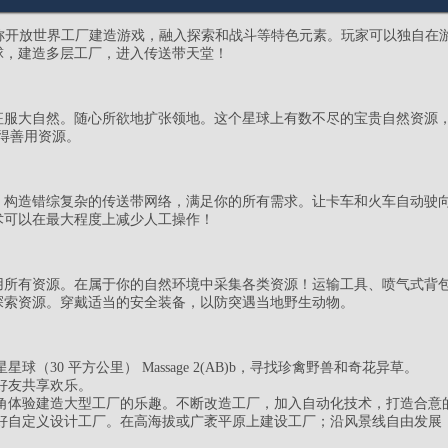
是一款第一人称开放世界工厂建造游戏，融入探索和战斗等特色元素。玩家可以独自
球，建造多层工厂，进入传送带天堂！
征服大自然。随心所欲地扩张领地。这个星球上有数不尽的宝贵自然资源
懂得善用资源。
，构造错综复杂的传送带网络，满足你的所有需求。让卡车和火车自动驶
术可以在最大程度上减少人工操作！
用所有资源。在属于你的自然环境中采集各类资源！运输工具、喷气式背
探索资源。穿戴适当的安全装备，以防突遇当地野生动物。
球（30 平方公里） Massage 2(AB)b，寻找珍禽野兽和奇花异草。
好友共享欢乐。
角体验建造大型工厂的乐趣。不断改造工厂，加入自动化技术，打造合意的
好自定义设计工厂。在高海拔或广袤平原上建设工厂；沿风景线自由发展