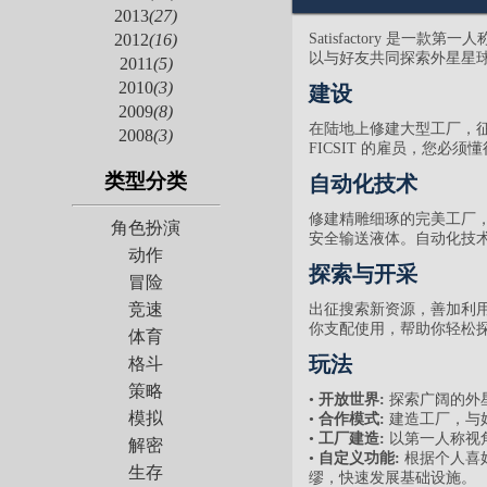
2013
(27)
Satisfactory 
2012
(16)
以与好友共同探索外星星
2011
(5)
2010
(3)
建设
2009
(8)
在陆地上修建大型工厂，
2008
(3)
FICSIT 的雇员，您必须
类型分类
自动化技术
修建精雕细琢的完美工厂
角色扮演
安全输送液体。自动化技
动作
探索与开采
冒险
竞速
出征搜索新资源，善加利
你支配使用，帮助你轻松
体育
玩法
格斗
策略
•
开放世界:
探索广阔的外星星
模拟
•
合作模式:
建造工厂，与
•
工厂建造:
以第一人称视
解密
•
自定义功能:
根据个人喜
生存
缪，快速发展基础设施。