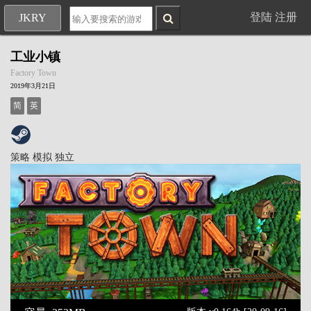
登陆
注册
JKRY
工业小镇
Factory Town
2019年3月21日
简
英
策略
模拟
独立