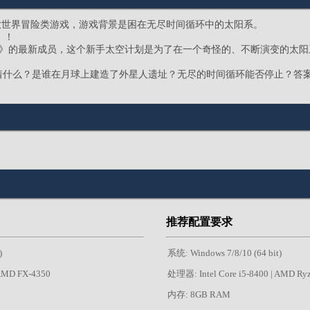
是一款开放世界冒险类游戏，游戏背景是困在无尽时间循环中的太阳系。
m》！
 Ventures》的最新成员，这个新手太空计划是为了在一个奇怪的、不断演变的
着什么？是谁在月球上建造了外星人遗址？无尽的时间循环能否停止？答
推荐配置要求
)
系统: Windows 7/8/10 (64 bit)
 AMD FX-4350
处理器: Intel Core i5-8400 | AMD Ry
内存: 8GB RAM