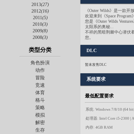
2013
(27)
《Outer Wilds》
2012
(16)
欢迎来到《Space Progra
2011
(5)
您是《Outer Wilds
2010
(3)
太阳系的奥秘...
2009
(8)
不祥的黑暗荆棘中心潜伏
2008
(3)
您。
类型分类
DLC
角色扮演
暂未发售DLC
动作
冒险
系统要求
竞速
体育
最低配置要求
格斗
策略
系统: Windows 7/8/10 (64 bit
模拟
处理器: Intel Core i5-2300 |
解密
内存: 4GB RAM
生存