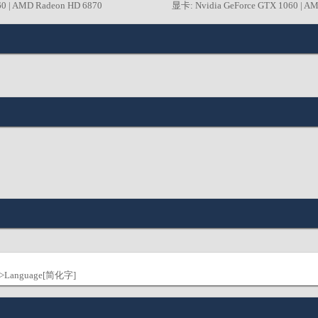
60 | AMD Radeon HD 6870
显卡: Nvidia GeForce GTX 1060 | A
-->Language[简化字]