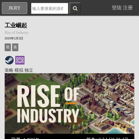
登陆
注册
JKRY
工业崛起
Rise of Industry
2019年5月3日
简
英
策略
模拟
独立