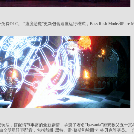
DLC。 “速度恶魔”更新包含速度运行模式，Boss Rush Mode和Pure 
玩法，搭配情节丰富的全新剧情，承袭了著名“Igavania”游戏教父五十
互动由全明星阵容配音，包括戴维·黑特、雷·蔡斯和埃丽卡·林贝克等演员。