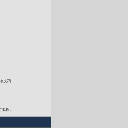
酷炫技巧…
的旅程。