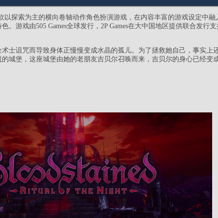
一款以探索为主的横向卷轴动作角色扮演游戏，在内容丰富的游戏设定中融
。游戏由505 Games全球发行，2P Games在大中国地区提供联合发行
金术士诅咒而导致身体正慢慢变成水晶的孤儿。为了拯救她自己，事实上
魔的城堡，这座城堡由她的老朋友吉贝尔召唤而来，吉贝尔的身心已经变