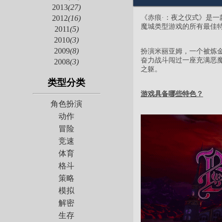
2013
(27)
《赤痕·：夜之仪式》是
2012
(16)
魔城类型游戏的所有最佳特色
2011
(5)
2010
(3)
2009
(8)
扮演米丽亚姆，一个被炼
奋力战斗闯过一座充满恶
2008
(3)
之躯。
类型分类
游戏具备哪些特色？
角色扮演
动作
冒险
竞速
体育
格斗
策略
模拟
解密
生存