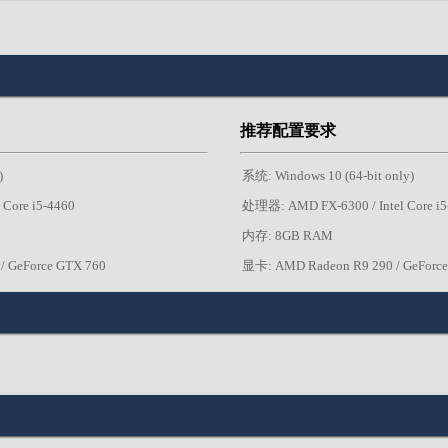
推荐配置要求
)
系统: Windows 10 (64-bit only)
Core i5-4460
处理器: AMD FX-6300 / Intel Core i5
内存: 8GB RAM
 GeForce GTX 760
显卡: AMD Radeon R9 290 / GeForce