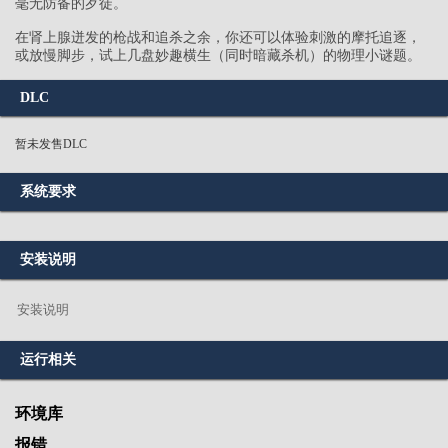
毫无防备的歹徒。
在肾上腺迸发的枪战和追杀之余，你还可以体验刺激的摩托追逐，
或放慢脚步，试上几盘妙趣横生（同时暗藏杀机）的物理小谜题。
DLC
暂未发售DLC
系统要求
安装说明
安装说明
运行相关
环境库
报错