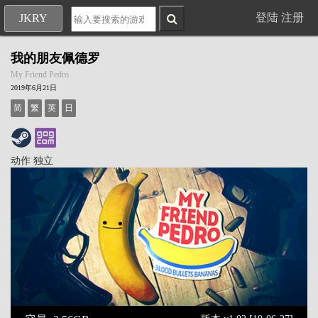
登陆
注册
JKRY
我的朋友佩德罗
My Friend Pedro
2019年6月21日
简
繁
英
日
动作
独立