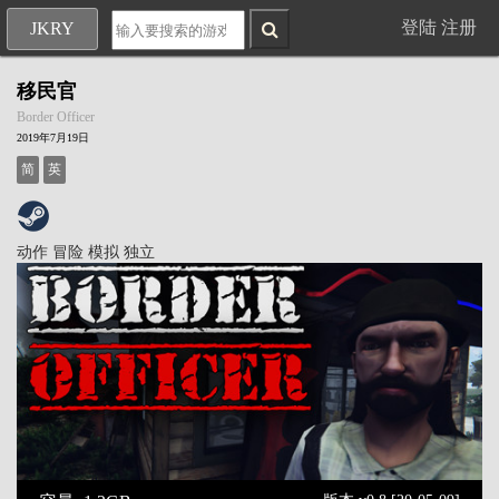
登陆
注册
JKRY
移民官
Border Officer
2019年7月19日
简
英
动作
冒险
模拟
独立