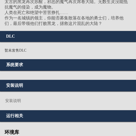
太古的黑龙再次苏醒，邪恶的魔气再次席卷大陆。无数生灵没能抵
抗魔气的侵染，成为魔物。
人类在死亡和绝望中苦苦挣扎……
作为一名城镇的领主，你能否募集散落在各地的勇士们，培养他
们，最后带领他们打败黑龙，拯救这片混乱的大陆？
DLC
暂未发售DLC
系统要求
安装说明
安装说明
运行相关
环境库