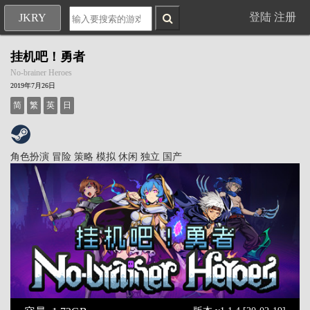
登陆
注册
JKRY
挂机吧！勇者
No-brainer Heroes
2019年7月26日
简
繁
英
日
角色扮演
冒险
策略
模拟
休闲
独立
国产