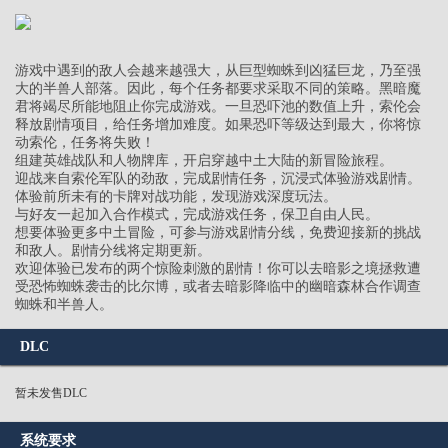
游戏中遇到的敌人会越来越强大，从巨型蜘蛛到凶猛巨龙，乃至强
大的半兽人部落。因此，每个任务都要求采取不同的策略。黑暗魔
君将竭尽所能地阻止你完成游戏。一旦恐吓池的数值上升，索伦会
释放剧情项目，给任务增加难度。如果恐吓等级达到最大，你将惊
动索伦，任务将失败！
组建英雄战队和人物牌库，开启穿越中土大陆的新冒险旅程。
迎战来自索伦军队的劲敌，完成剧情任务，沉浸式体验游戏剧情。
体验前所未有的卡牌对战功能，发现游戏深度玩法。
与好友一起加入合作模式，完成游戏任务，保卫自由人民。
想要体验更多中土冒险，可参与游戏剧情分线，免费迎接新的挑战
和敌人。剧情分线将定期更新。
欢迎体验已发布的两个惊险刺激的剧情！你可以去暗影之境拯救遭
受恐怖蜘蛛袭击的比尔博，或者去暗影降临中的幽暗森林合作调查
蜘蛛和半兽人。
DLC
暂未发售DLC
系统要求