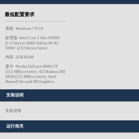
最低配置要求
系统: Windows 7/8/10
处理器: Intel Core 2 Duo E6600
(2.4 Ghz) or AMD Athlon 64 X2
5000+ (2.6 Ghz) or better
内存: 2GB RAM
显卡: Nvidia GeForce 8800 GT
(512 MB) or better; ATI Radeon HD
4850 (512 MB) or better; Intel
Haswell Iris and HD Graphics
安装说明
安装说明
运行相关