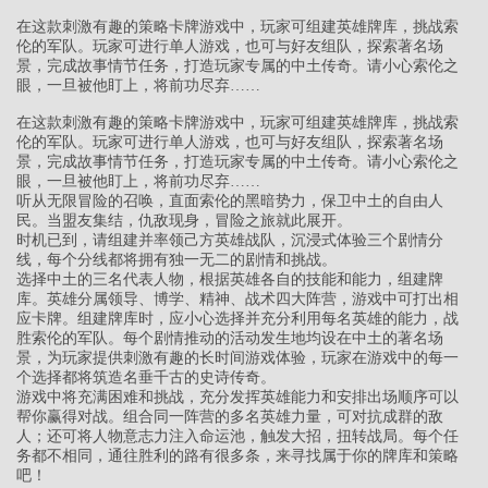
在这款刺激有趣的策略卡牌游戏中，玩家可组建英雄牌库，挑战索
伦的军队。玩家可进行单人游戏，也可与好友组队，探索著名场
景，完成故事情节任务，打造玩家专属的中土传奇。请小心索伦之
眼，一旦被他盯上，将前功尽弃……
在这款刺激有趣的策略卡牌游戏中，玩家可组建英雄牌库，挑战索
伦的军队。玩家可进行单人游戏，也可与好友组队，探索著名场
景，完成故事情节任务，打造玩家专属的中土传奇。请小心索伦之
眼，一旦被他盯上，将前功尽弃……
听从无限冒险的召唤，直面索伦的黑暗势力，保卫中土的自由人
民。当盟友集结，仇敌现身，冒险之旅就此展开。
时机已到，请组建并率领己方英雄战队，沉浸式体验三个剧情分
线，每个分线都将拥有独一无二的剧情和挑战。
选择中土的三名代表人物，根据英雄各自的技能和能力，组建牌
库。英雄分属领导、博学、精神、战术四大阵营，游戏中可打出相
应卡牌。组建牌库时，应小心选择并充分利用每名英雄的能力，战
胜索伦的军队。每个剧情推动的活动发生地均设在中土的著名场
景，为玩家提供刺激有趣的长时间游戏体验，玩家在游戏中的每一
个选择都将筑造名垂千古的史诗传奇。
游戏中将充满困难和挑战，充分发挥英雄能力和安排出场顺序可以
帮你赢得对战。组合同一阵营的多名英雄力量，可对抗成群的敌
人；还可将人物意志力注入命运池，触发大招，扭转战局。每个任
务都不相同，通往胜利的路有很多条，来寻找属于你的牌库和策略
吧！