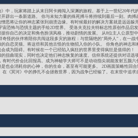
治》中，玩家将踏上从末日阿卡姆闯入深渊的旅程。基于上一世纪20年代
里开辟出一条新道路。 你与未知力量的殊死搏斗将持续到最后一刻。肉搏
的憎恶将让你的神志紧张到崩溃边缘。有时候最好的解决方案就是远远躲
宇宙恐怖与恐惧主题的手绘2D世界。 受洛夫克拉夫特标志性原创作品启
根据你自己的决定和角色扮演风格，推动剧情的发展。 从8位主人公原型
群奇怪的伙伴将陪你共闯这段多灾的旅程：与世隔绝的“局外人”，在一战
撒的自恋灵猫。将这些和其他古怪的生物招入你的小队。 你角色的神志和
也会成为阻碍。有时候在一个已经陷入疯狂的世界里变得疯狂是值得的！ 
姆的扭曲现实，同时也决定他们神志恢复的速度。信仰系统还提供对话选
统，有时代价会比回报高。成为神秘学大师可不是动动指尖就能发射五颜六
是也会消耗你的心神，你的生命，甚至有可能更多。 2D画面策略性回
。 在《冥河》中的挣扎不会拯救世界，因为战争已经输了。在末世中追求