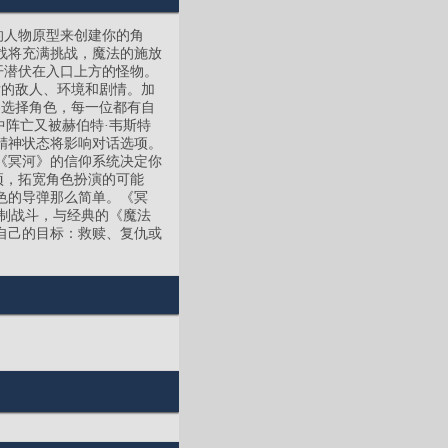
的人物原型来创建你的角
战将充满挑战，魔法的施放
开潜伏在入口上方的怪物。
发的敌人、环境和剧情。加
中选择角色，每一位都有自
中阵亡又被赫伯特·韦斯特
精神状态将影响对话选项。
《冥河》的信仰系统决定你
项，拓宽角色扮演的可能
色的导弹那么简单。《冥
合制战斗，与经典的《魔法
自己的目标：救赎、复仇或