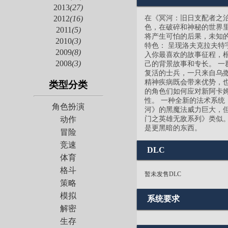
2013
(27)
在《冥河：旧日支配者之
2012
(16)
色，在破碎和神秘的世界
2011
(5)
将产生可怕的后果，未知
2010
(3)
特色： 呈现洛夫克拉夫特
2009
(8)
入你最喜欢的故事征程，
2008
(3)
己的背景故事和专长。 一
复活的士兵，一只来自乌
精神疾病既会带来优势，
类型分类
的角色们如何应对新阿卡
性。 一种全新的法术系
角色扮演
河》的黑魔法威力巨大，但
门之英雄无敌系列》类似
动作
是更黑暗的东西。
冒险
竞速
DLC
体育
格斗
暂未发售DLC
策略
模拟
系统要求
解密
生存