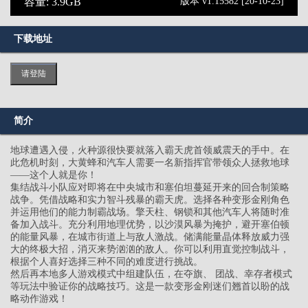
容量: 3.9GB
版本 v1.15582 [20-10-23]
下载地址
请登陆
简介
地球遭遇入侵，火种源很快要就落入霸天虎首领威震天的手中。在
此危机时刻，大黄蜂和汽车人需要一名新指挥官带领众人拯救地球
——这个人就是你！
集结战斗小队应对即将在中央城市和塞伯坦蔓延开来的回合制策略
战争。凭借战略和实力智斗残暴的霸天虎。选择各种变形金刚角色
并运用他们的能力制霸战场。擎天柱、钢锁和其他汽车人将随时准
备加入战斗。充分利用地理优势，以沙漠风暴为掩护，避开塞伯顿
的能量风暴，在城市街道上与敌人激战。储满能量晶体释放威力强
大的终极大招，消灭来势汹汹的敌人。你可以利用直觉控制战斗，
根据个人喜好选择三种不同的难度进行挑战。
然后再本地多人游戏模式中组建队伍，在夺旗、 团战、幸存者模式
等玩法中验证你的战略技巧。这是一款变形金刚迷们翘首以盼的战
略动作游戏！