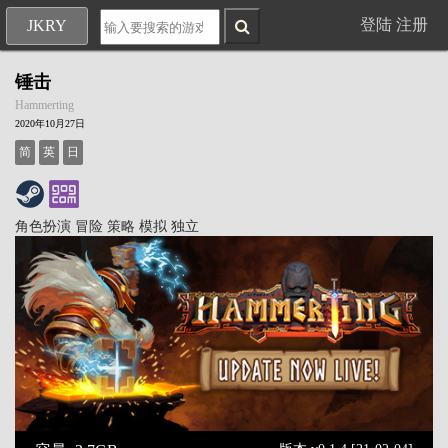
登陆
注册
JKRY
锤击
Hammerting
2020年10月27日
简
英
日
角色扮演
冒险
策略
模拟
独立