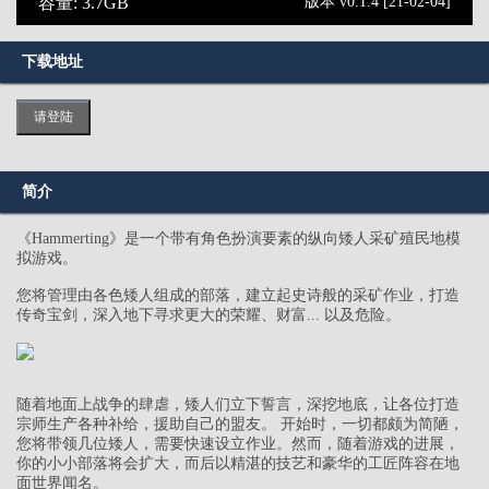
容量: 3.7GB
版本 v0.1.4 [21-02-04]
下载地址
请登陆
简介
《Hammerting》是一个带有角色扮演要素的纵向矮人采矿殖民地模
拟游戏。
您将管理由各色矮人组成的部落，建立起史诗般的采矿作业，打造
传奇宝剑，深入地下寻求更大的荣耀、财富... 以及危险。
随着地面上战争的肆虐，矮人们立下誓言，深挖地底，让各位打造
宗师生产各种补给，援助自己的盟友。 开始时，一切都颇为简陋，
您将带领几位矮人，需要快速设立作业。然而，随着游戏的进展，
你的小小部落将会扩大，而后以精湛的技艺和豪华的工匠阵容在地
面世界闻名。