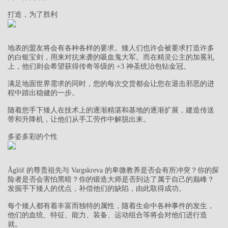
打造，为了胜利
地表的盟友将会有各种各样的要求。矮人们也许会被要求打造许多
的白银宝剑，用来对抗来袭的吸血鬼大军。而在精灵公主的加冕礼
上，他们则会希望获得传奇等级的 +3 神圣统治包钻金冠。
满足地面世界需求的同时，您的每次交货都会让您在退击邪恶的进
程中踏出稳健的一步。
随着您手下矮人在技术上的逐渐精湛和基地的逐渐扩展，建造传送
带和升降机，让他们从手工劳作中解脱出来。
多姿多彩的个性
Åglöf 的尊贵祖先与 Vargskreva 的卑微教养是否会有所冲突？你的探
险者是否会害怕黑暗？你的锻造大师是否到达了属于自己的巅峰？
发掘手下矮人的优点，补偿他们的缺陷，由此取得成功。
每个矮人都有着丰富而独特的属性，随着生命中各种事件的发生，
他们的血统、特征、能力、装备、运动组合等将会对他们进行造
就。