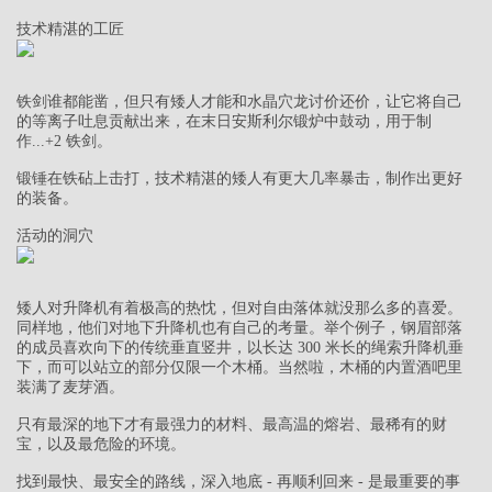
技术精湛的工匠
铁剑谁都能凿，但只有矮人才能和水晶穴龙讨价还价，让它将自己
的等离子吐息贡献出来，在末日安斯利尔锻炉中鼓动，用于制
作...+2 铁剑。
锻锤在铁砧上击打，技术精湛的矮人有更大几率暴击，制作出更好
的装备。
活动的洞穴
矮人对升降机有着极高的热忱，但对自由落体就没那么多的喜爱。
同样地，他们对地下升降机也有自己的考量。举个例子，钢眉部落
的成员喜欢向下的传统垂直竖井，以长达 300 米长的绳索升降机垂
下，而可以站立的部分仅限一个木桶。当然啦，木桶的内置酒吧里
装满了麦芽酒。
只有最深的地下才有最强力的材料、最高温的熔岩、最稀有的财
宝，以及最危险的环境。
找到最快、最安全的路线，深入地底 - 再顺利回来 - 是最重要的事