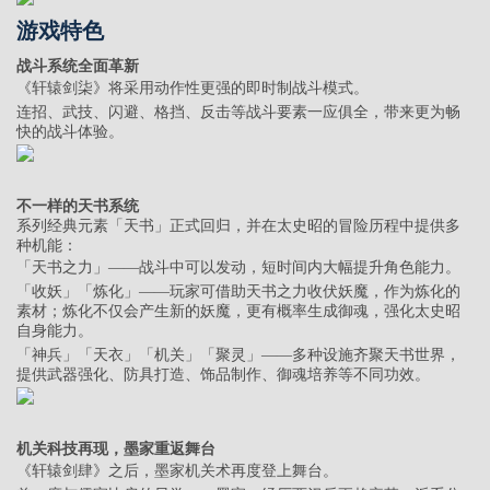
游戏特色
战斗系统全面革新
《轩辕剑柒》将采用动作性更强的即时制战斗模式。
连招、武技、闪避、格挡、反击等战斗要素一应俱全，带来更为畅
快的战斗体验。
不一样的天书系统
系列经典元素「天书」正式回归，并在太史昭的冒险历程中提供多
种机能：
「天书之力」——战斗中可以发动，短时间内大幅提升角色能力。
「收妖」「炼化」——玩家可借助天书之力收伏妖魔，作为炼化的
素材；炼化不仅会产生新的妖魔，更有概率生成御魂，强化太史昭
自身能力。
「神兵」「天衣」「机关」「聚灵」——多种设施齐聚天书世界，
提供武器强化、防具打造、饰品制作、御魂培养等不同功效。
机关科技再现，墨家重返舞台
《轩辕剑肆》之后，墨家机关术再度登上舞台。