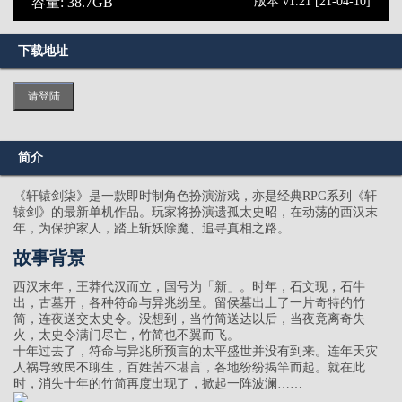
容量: 38.7GB
版本 v1.21 [21-04-10]
下载地址
请登陆
简介
《轩辕剑柒》是一款即时制角色扮演游戏，亦是经典RPG系列《轩
辕剑》的最新单机作品。玩家将扮演遗孤太史昭，在动荡的西汉末
年，为保护家人，踏上斩妖除魔、追寻真相之路。
故事背景
西汉末年，王莽代汉而立，国号为「新」。时年，石文现，石牛
出，古墓开，各种符命与异兆纷呈。留侯墓出土了一片奇特的竹
简，连夜送交太史令。没想到，当竹简送达以后，当夜竟离奇失
火，太史令满门尽亡，竹简也不翼而飞。
十年过去了，符命与异兆所预言的太平盛世并没有到来。连年天灾
人祸导致民不聊生，百姓苦不堪言，各地纷纷揭竿而起。就在此
时，消失十年的竹简再度出现了，掀起一阵波澜……