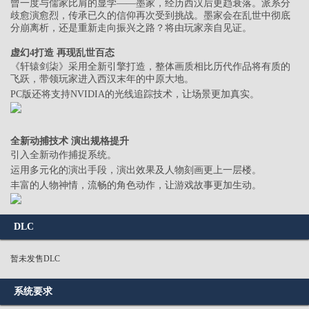
曾一度与儒家比肩的显学——墨家，经历西汉后更趋衰落。派系分
歧愈演愈烈，传承已久的信仰再次受到挑战。墨家会在乱世中彻底
分崩离析，还是重新走向振兴之路？将由玩家亲自见证。
虚幻4打造 再现乱世百态
《轩辕剑柒》采用全新引擎打造，整体画质相比历代作品将有质的
飞跃，带领玩家进入西汉末年的中原大地。
PC版还将支持NVIDIA的光线追踪技术，让场景更加真实。
全新动捕技术 演出规格提升
引入全新动作捕捉系统。
运用多元化的演出手段，演出效果及人物刻画更上一层楼。
丰富的人物神情，流畅的角色动作，让游戏故事更加生动。
DLC
暂未发售DLC
系统要求