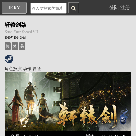
登陆
注册
JKRY
轩辕剑柒
Xuan-Yuan Sword VII
2020年10月29日
简
繁
英
角色扮演
动作
冒险