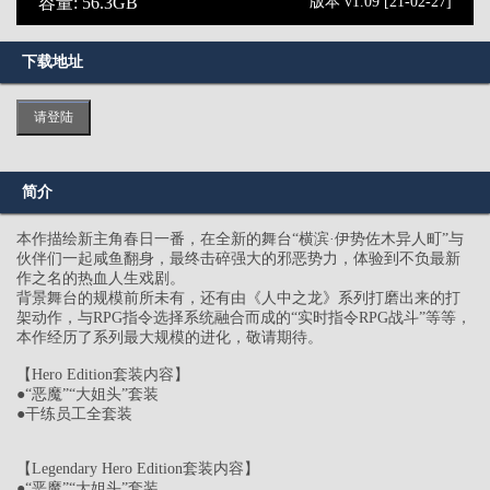
容量: 56.3GB
版本 v1.09 [21-02-27]
下载地址
请登陆
简介
本作描绘新主角春日一番，在全新的舞台“横滨·伊势佐木异人町”与
伙伴们一起咸鱼翻身，最终击碎强大的邪恶势力，体验到不负最新
作之名的热血人生戏剧。
背景舞台的规模前所未有，还有由《人中之龙》系列打磨出来的打
架动作，与RPG指令选择系统融合而成的“实时指令RPG战斗”等等，
本作经历了系列最大规模的进化，敬请期待。
【Hero Edition套装内容】
●“恶魔”“大姐头”套装
●干练员工全套装
【Legendary Hero Edition套装内容】
●“恶魔”“大姐头”套装