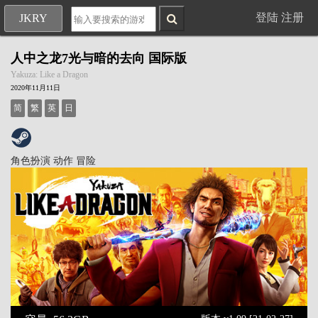
登陆
注册
JKRY
人中之龙7光与暗的去向 国际版
Yakuza: Like a Dragon
2020年11月11日
简
繁
英
日
角色扮演
动作
冒险