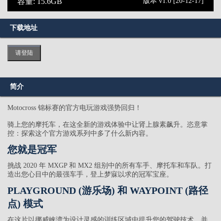
容量: 15.6GB
版本 v1.0 [20-12-17]
下载地址
请登陆
简介
Motocross 锦标赛的官方电玩游戏强势回归！
骑上您的摩托车，在这全新的游戏体验中让肾上腺素飙升。恣意掌
控：探索这个官方游戏系列中多了什么新内容。
您就是冠军
挑战 2020 年 MXGP 和 MX2 组别中的所有车手、摩托车和车队。打
造出您心目中的最强车手，登上梦寐以求的冠军宝座。
PLAYGROUND (游乐场) 和 WAYPOINT (路径
点) 模式
在这片以挪威峡湾为设计灵感的训练区域中提升您的驾驶技术，并