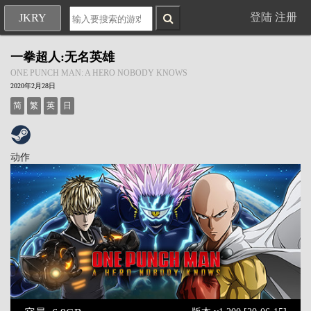
登陆
注册
JKRY
一拳超人:无名英雄
ONE PUNCH MAN: A HERO NOBODY KNOWS
2020年2月28日
简
繁
英
日
动作