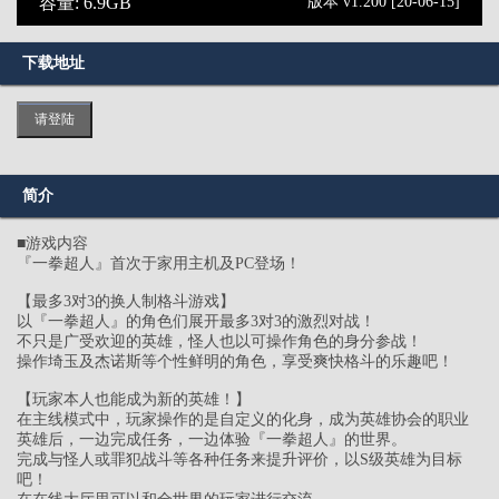
容量: 6.9GB
版本 v1.200 [20-06-15]
下载地址
请登陆
简介
■游戏内容
『一拳超人』首次于家用主机及PC登场！
【最多3对3的换人制格斗游戏】
以『一拳超人』的角色们展开最多3对3的激烈对战！
不只是广受欢迎的英雄，怪人也以可操作角色的身分参战！
操作埼玉及杰诺斯等个性鲜明的角色，享受爽快格斗的乐趣吧！
【玩家本人也能成为新的英雄！】
在主线模式中，玩家操作的是自定义的化身，成为英雄协会的职业
英雄后，一边完成任务，一边体验『一拳超人』的世界。
完成与怪人或罪犯战斗等各种任务来提升评价，以S级英雄为目标
吧！