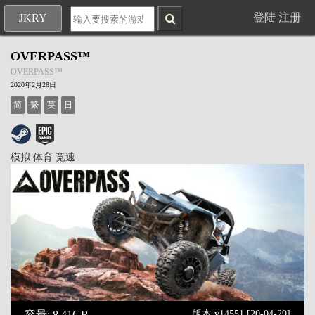
登陆
注册
JKRY
OVERPASS™
OVERPASS™
2020年2月28日
简
繁
英
日
模拟
体育
竞速
容量: 8.41GB
版本 v14551 [20-04-29]