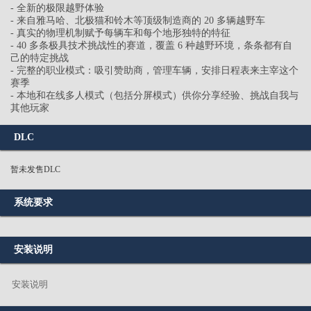
- 全新的极限越野体验
- 来自雅马哈、北极猫和铃木等顶级制造商的 20 多辆越野车
- 真实的物理机制赋予每辆车和每个地形独特的特征
- 40 多条极具技术挑战性的赛道，覆盖 6 种越野环境，条条都有自
己的特定挑战
- 完整的职业模式：吸引赞助商，管理车辆，安排日程表来主宰这个
赛季
- 本地和在线多人模式（包括分屏模式）供你分享经验、挑战自我与
其他玩家
DLC
暂未发售DLC
系统要求
安装说明
安装说明