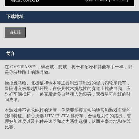
下载地址
请登陆
简介
在 OVERPASS™，碎石坡、陡坡、树干和沼泽和其他车手一样，都
是你获胜路上的障碍物。
操控雅马哈、北极猫和铃木等主要制造商制造的强力四轮摩托车，
冒险进入极限越野环境，在极具技术挑战性的赛道上挑战自我。应
对好车辆损坏，一路克服诸多自然和人为障碍，获得尽可能好的时
间成绩。
本游戏并不追求纯粹的速度，你需要掌握真实的地形和游戏车辆的
独特特征。精心挑选 UTV 或 ATV 越野车，合理规划你的路线，管
理好加速度以及各种差速器和动力系统选项，从而主宰本地和在线
比赛。