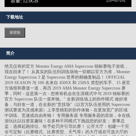
[20-02-26]
容量: 12.0GB
下载地址
请登陆
简介
绝无仅有的官方 Monster Energy AMA Supercross 锦标赛电子游戏，
现在回来了！ 从真实的队伍到训练场地一切都以官方为准，Monster
Energy Supercross 3 是 Supercross 世界的精确复制品！ OFFICIAL
2019 SEASON 与 100 名来自 450SX 和 250SX 类型的车手、15 座官
方场馆和赛道一道，再历 2019 AMA Monster Energy Supercross 赛
季，同时 - 这是第一次 - 您将有机会在生涯模式中与 2019 锦标赛的
官方 Supercross 队伍一道奔驰。" 全新训练场上的协作模式 做好准
备，与好友一道，在全新的“竞技场”（以官方队伍使用的 Supercross
测试赛道为灵感来源）上享受精彩的协作体验 - 在更加宽广的区域
中训练、竞速或自由奔驰！ 专用服务器 专用服务器的添加，令在线
游玩比以往更富趣味！在多种不同模式下挑战您的好友： 赛事总
监：选择起跑排位、给予处罚并引导比赛！ 公开大厅：创建一个完
全可定制（比赛模式、比赛类型、天气等）的大厅或在可选大厅的