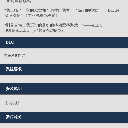
- 即时重播模式
“我上瘾了！它的感觉和可用性给我留下了深刻的印象”——DEAN
KEARNEY（专业漂移驾驶员）
“到目前为止我玩过的最好的移动漂移游戏！”——ALEC
HOHNADELL（专业漂移驾驶员）
DLC
暂未发售DLC
系统要求
安装说明
安装说明
运行相关