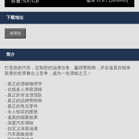
容量: 6.67GB
版本 v1.8.7 [20-09-05]
下载地址
请登陆
简介
打造您的汽车，定制您的油漆任务，赢得赞助商，并在逼真在线串
联赛的世界舞台上竞争，成为一名漂移之王！
- 真正的漂移物理学
- 在线多人串联漂移
- 真正的专业漂流队
- 真正的品牌赞助商
- 真正的售后零件
- 令人惊叹的图形
- 逼真的烟雾效果
- 深度汽车调校
- 自定义涂装油漆
- 汽车面板损坏