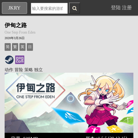
登陆
注册
JKRY
伊甸之路
One Step From Eden
2020年3月26日
简
繁
英
日
动作
冒险
策略
独立