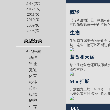
2013
(27)
2012
(16)
概述
2011
(5)
2010
(3)
《传奇生物》是一款集rog
可以像数码兽一样向不同的
2009
(8)
2008
(3)
生物
类型分类
生物都有属于他的进化树
响。这些生物可以不断进
角色扮演
装备和天赋
动作
冒险
每个生物角色还可以佩戴
胜有奇效。
竞速
体育
Mod扩展
格斗
策略
开放创意工坊（MOD），
己奇妙甚至恶搞的生物构
模拟
解密
生存
DLC