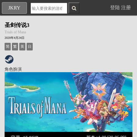
登陆
注册
JKRY
圣剑传说3
Trials of Mana
2020年4月24日
简
繁
英
日
角色扮演