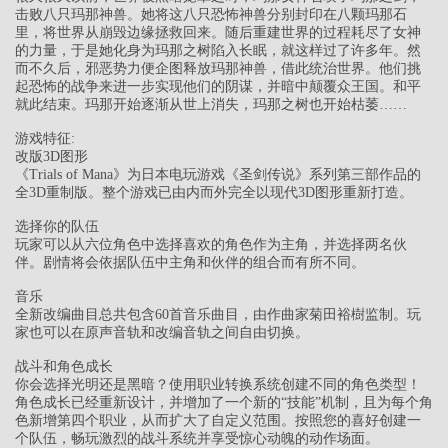
击败八只玛那神兽。她将这八只恐怖神兽分别封印在八颗玛那石
里，将世界从崩毁边缘拯救回来。随后重建世界的过程耗尽了女神
的力量，于是她化身为玛那之树陷入长眠，就这样过了许多年。然
而不久后，邪恶势力便企图释放玛那神兽，借此统治世界。他们挑
起恐怖的战争来进一步实现他们的阴谋，并暗中颠覆众王国。和平
就此结束。玛那开始逐渐从世上消失，玛那之树也开始枯萎……
游戏特征:
改版3D图形
《Trials of Mana》为日本电玩游戏《圣剑传说》系列第三部作品的
全3D重制版。整个游戏已由内而外完全以现代3D图形重新打造。
选择你的队伍
玩家可以从六位角色中选择喜欢的角色作为主角，并选择两名伙
伴。剧情将会依据队伍中主角和伙伴的组合而有所不同。
音乐
全新改编曲目总共包含60首音乐曲目，由作曲家菊田裕樹监制。玩
家也可以在原声音轨和改编音轨之间自由切换。
战斗和角色成长
你会选择光明还是黑暗？使用职业转换系统创建不同的角色类型！
角色成长已经重新设计，并增加了一个新的“技能”机制，且为每个角
色新增第四个职业，从而扩大了自定义范围。按照您的喜好创建一
个队伍，畅玩激烈的战斗系统并享受惊心动魄的动作场面。