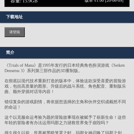
容量: 15.9GB
版本 v1.00 [20-06-09]
下载地址
请登陆
简介
《Trials of Mana》是1995年发行的日本经典角色扮演游戏《Seiken
Densetsu 3》系列第三部作品的3D重制版。
在彻底以现代技术重新打造的版本中，体验这款深受喜爱的冒险游
戏，包括高质量的图形、升级后的战斗系统、角色配音、重制版乐
曲、额外穿插对话等内容！
错综复杂的游戏剧情，将依据您选择的主角和伙伴交织成截然不同
的命运！
这个以克服命运考验为题的冒险故事现在被赋予了崭新生命！这些
年轻的冒险者有办法运用玛那之力拯救世界免于崩毁吗？
很久很久以前，世界被黑暗笼罩之时，玛那女神召唤了玛那之剑，