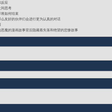
和反应
之间思考
界将如何结束
那么友好的伙伴们会进行更为认真的对话
服
的恶魔的漫画故事背后隐藏着失落和绝望的悲惨故事