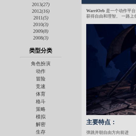
2013
(27)
WarriOrb
是一个动作平台
2012
(16)
获得自由和理智。 一路
2011
(5)
2010
(3)
2009
(8)
2008
(3)
类型分类
角色扮演
动作
冒险
竞速
体育
格斗
策略
模拟
主要特点：
解密
生存
弹跳并朝自由方向前进