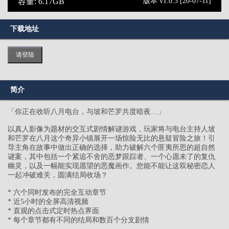
容量: 6.17GB
版本 v1.0.3 [20-07-11]
下载地址
请登陆
简介
「你正在收听八月电台，与坡和芒罗共度暗夜…」
以真人影像为题材的交互式剧情解谜游戏，玩家将与电台主持人坡
和芒罗在八月这个奇异小镇展开一场惊险无比的悬疑冒险之旅！引
导主角在故事中做出正确的选择，助力破解六个匪夷所思的超自然
谜案，其中包括一个紧追不舍的恶梦跟踪者、一个心愿未了的复仇
幽灵，以及一幅能实现愿望的恶魔画作。您能不能让这双秘密恋人
一起冲破难关，圆满结局收场？
* 六个同时发布的完全互动章节
* 近5小时的全屏高清视频
* 直观的点击式定时热点界面
* 每个章节都有不同的结局和数百个分支剧情