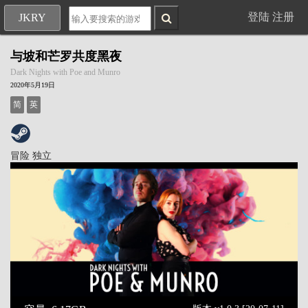
登陆
注册
JKRY
与坡和芒罗共度黑夜
Dark Nights with Poe and Munro
2020年5月19日
简
英
冒险
独立