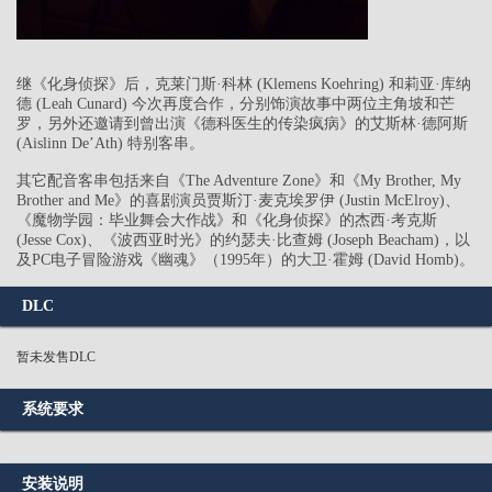
继《化身侦探》后，克莱门斯·科林 (Klemens Koehring) 和莉亚·库纳
德 (Leah Cunard) 今次再度合作，分别饰演故事中两位主角坡和芒
罗，另外还邀请到曾出演《德科医生的传染疯病》的艾斯林·德阿斯
(Aislinn De’Ath) 特别客串。
其它配音客串包括来自《The Adventure Zone》和《My Brother, My
Brother and Me》的喜剧演员贾斯汀·麦克埃罗伊 (Justin McElroy)、
《魔物学园：毕业舞会大作战》和《化身侦探》的杰西·考克斯
(Jesse Cox)、《波西亚时光》的约瑟夫·比查姆 (Joseph Beacham)，以
及PC电子冒险游戏《幽魂》（1995年）的大卫·霍姆 (David Homb)。
DLC
暂未发售DLC
系统要求
安装说明