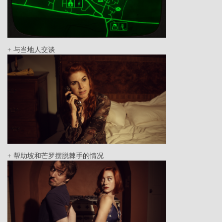
+ 与当地人交谈
+ 帮助坡和芒罗摆脱棘手的情况