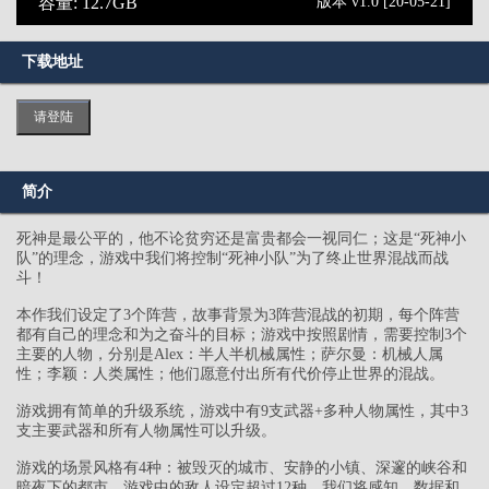
容量: 12.7GB
版本 v1.0 [20-05-21]
下载地址
请登陆
简介
死神是最公平的，他不论贫穷还是富贵都会一视同仁；这是“死神小
队”的理念，游戏中我们将控制“死神小队”为了终止世界混战而战
斗！
本作我们设定了3个阵营，故事背景为3阵营混战的初期，每个阵营
都有自己的理念和为之奋斗的目标；游戏中按照剧情，需要控制3个
主要的人物，分别是Alex：半人半机械属性；萨尔曼：机械人属
性；李颖：人类属性；他们愿意付出所有代价停止世界的混战。
游戏拥有简单的升级系统，游戏中有9支武器+多种人物属性，其中3
支主要武器和所有人物属性可以升级。
游戏的场景风格有4种：被毁灭的城市、安静的小镇、深邃的峡谷和
暗夜下的都市，游戏中的敌人设定超过12种，我们将感知、数据和