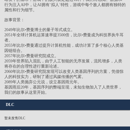
行为注入AI中，让AI拥有‘拟人’特性，游戏中每个敌人都拥有独特的
属性和行为细节。
故事背景：
2049年比尔•费曼博士的量子等式成立。
2051年全球计算机运算速率提3500倍，比尔•费曼成为科技界执牛耳
者。
2055年比尔•费曼通过提升计算机性能，成功计算了多个核心人类基
因链组合。
2057年比尔•费曼研究院成立。
2059年世界陷入混乱，由于人工智能的无序发展，流民增多，人类
将存在的合理性进行重新论述。
2060年比尔•费曼研究院发现可以改变人类基因序列的方案，凭借惊
人的科技实力，研制了通过风媒传播的气雾。
2089年人类抛弃公元说，设立基因雨元年。
基因雨后20年，基因序列的弊端呈现，未知生物加入了人类世界，
我们的故事从这里开始。
DLC
暂未发售DLC