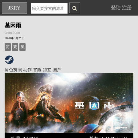
登陆
注册
JKRY
基因雨
Gene Rain
2020年5月21日
简
繁
英
角色扮演
动作
冒险
独立
国产