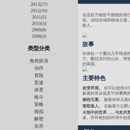
2013
(27)
2012
(16)
在这款万物皆可燃烧的潜
2011
(5)
焰、冻结水域和移动土壤
2010
(3)
敌人。
2009
(8)
2008
(3)
故事
类型分类
你身处一个魔法几乎绝迹
穴、翻过冰封的山头，用
角色扮演
的家园。
动作
冒险
主要特色
竞速
改变环境。
你可以使用火
体育
躲避的草丛或是可供攀爬
格斗
操控元素。
随着你和元素
策略
智取敌人。
在躲避大公爵
模拟
火焰中的世界……与友共
凑、环环相扣的环境中创
解密
生存