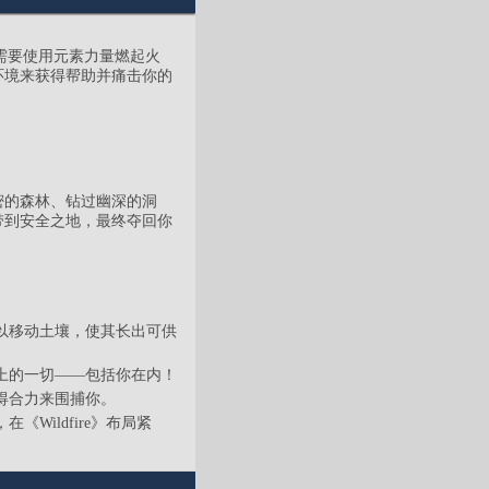
需要使用元素力量燃起火
环境来获得帮助并痛击你的
密的森林、钻过幽深的洞
带到安全之地，最终夺回你
以移动土壤，使其长出可供
上的一切——包括你在内！
得合力来围捕你。
Wildfire》布局紧