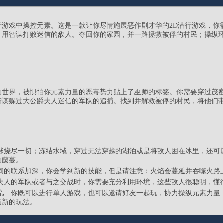
行游戏中操控元素。这是一款让你尽情施展恶作剧才华的2D潜行游戏，你
，用智谋打败迷信的敌人。夺回你的家园，并一路拯救被俘的村民；操纵
的世界，被惧怕你元素力量的恶毒势力贴上了巫师的标签。你需要穿过茂
智谋躲过大公爵夫人迷信的军队的追捕。找到并解救被俘的村民，将他们
球烧尽一切；冻结水域，穿过无法穿越的湖泊或是将敌人困在冰里，还可
的藤蔓。
间的联系加深，你会学到新的技能，但是请注意：火焰会蔓延并吞噬火路
夫人的军队或者与之交战时，你需要充分利用环境，这些敌人很聪明，懂
赏。
你既可以进行单人游戏，也可以邀请好友一起玩，协力操纵元素力量，在《
造新的玩法。