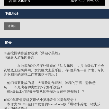
容量: 840MB
版本 v1.0 [20-07-08]
下载地址
请登陆
简介
有趣挖掘动作益智游戏「爆钻小英雄」
地底最大游乐园开园！
――――在地底500公尺深处建造的「钻头乐园」，是由爆钻工协会
及地底王国所共同开发的巨大主题乐园。有6位具备丰富个性，专长
各不相同的爆钻工们前来这里游玩！
他们将要挑战的是，大冒险动作戏剧、神秘的宇宙、恐怖悬
疑……等充满各种类型的5个游乐设施！
6位爆钻工们能够平安从这些游乐设施中破关吗！ ？ ――――
■2020年正值家机版爆钻小英雄发售20周年纪念！
本作为2002年在日本发售的GameCube版「爆钻小英雄 钻头乐
园」的移植作品。