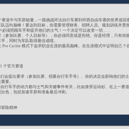
650 个赛道中与车群较量，一路挑战环法自行车赛到环西自由车赛的世界巡
队迈向巅峰！要达到目标，你需要管理财务、招聘人员、规划训练并贯彻策
r 系列游戏中必须照顾车手和提升他们的士气！一个决定可以改变一切……
求（参加比赛、个人目标等），你必须同意或是拒绝。你是经理，只有你
车手，同时为车队取得最佳成绩。
ro Cyclist 模式下追求职业生涯的最高巅峰。在生涯模式中证明自己？在
21 个官方赛道
：他们会提出要求（参加比赛、招募自行车手等）、你的决定会影响他们的
关重要。
赛，自行车手的动力都与士气和关键事件有关，比如身穿运动衫、在上一赛
现出色，包括加速车群和准备最后冲刺。
赛
性和冒险精神