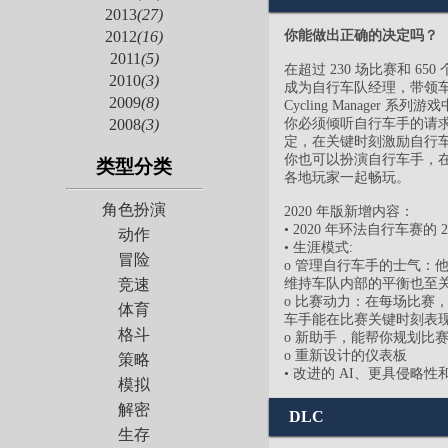
2013
(27)
你能做出正确的决定吗？
2012
(16)
2011
(5)
在超过 230 场比赛和 
2010
(3)
成为自行车队经理，带领车
2009
(8)
Cycling Manage
你必须倾听自行车手的请
2008
(3)
定，在关键时刻激励自行
你也可以扮演自行车手，在 P
类型分类
各地玩家一起畅玩。
角色扮演
2020 年版新增内容：
• 2020 年环法自行车赛的 
动作
• 生涯模式:
冒险
o 管理自行车手的士气
维持车队内部的平衡也至
竞速
o 比赛动力：在每场比
体育
车手能在比赛关键时刻表
格斗
o 新助手，能帮你规划比
o 重新设计的仪表板
策略
• 改进的 AI、更具侵略
模拟
解密
DLC
生存