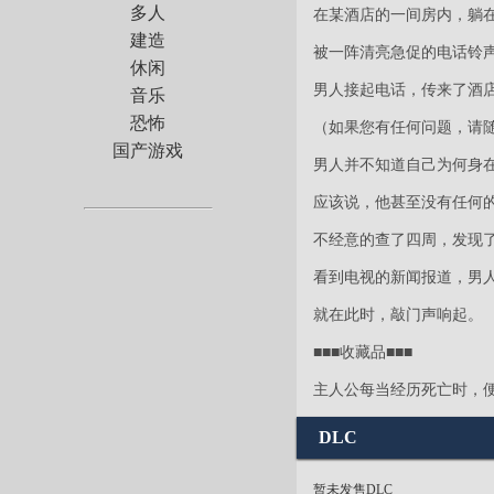
多人
在某酒店的一间房内，躺
建造
被一阵清亮急促的电话铃
休闲
男人接起电话，传来了酒
音乐
恐怖
（如果您有任何问题，请
国产游戏
男人并不知道自己为何身
应该说，他甚至没有任何
不经意的查了四周，发现
看到电视的新闻报道，男
就在此时，敲门声响起。
■■■收藏品■■■
主人公每当经历死亡时，
DLC
暂未发售DLC