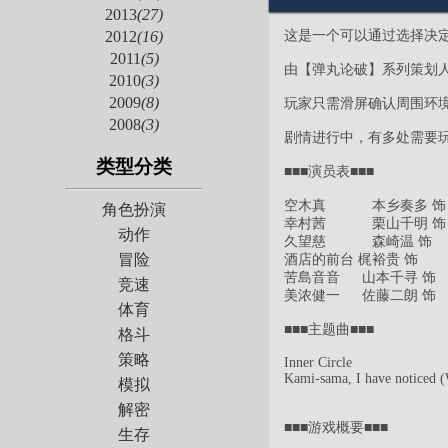
2013
(27)
这是一个可以通过选择决
2012
(16)
2011
(5)
由【弹丸论破】系列策划
2010
(3)
2009
(8)
玩家只需滑屏确认周围环
2008
(3)
剧情进行中，有多处需要
类型分类
■■■演员表■■■
空木真 本乡奏多 饰
角色扮演
幸村茜 栗山千明 饰
动作
久望慈 森崎温 饰
冒险
酒店的前台 梶裕贵 饰
苦島音音 山本千寻 饰
竞速
美浓健一 佐藤二朗 饰
体育
■■■主题曲■■■
格斗
策略
Inner Circle
Kami-sama, I have noticed 
模拟
解密
■■■游戏概要■■■
生存