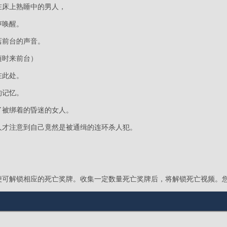
在床上熟睡中的男人，
声唤醒。
店前台的声音。
随时来前台）
在此处。
的记忆。
了被绑着的昏迷的女人。
人才注意到自己竟然是被通缉的连环杀人犯。
便可解锁相应的死亡奖牌。收集一定数量死亡奖牌后，将解锁死亡视频。