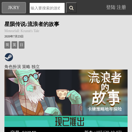
登陆
注册
JKRY
星陨传说:流浪者的故事
Meteorfall: Krumit's Tale
2020年7月23日
简
英
日
角色扮演
策略
独立