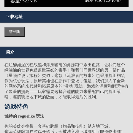
容量: 522MB
版本 v197 [20-10-07]
下载地址
请登陆
简介
在烂醉如泥的狂战熊和浑身辐射的鼻涕狼中杀出血路，让我们这个
绿油油的世界免遭盖世巫妖的毒手！和我们同世界观的另一部作品
《星陨传说：旅程》类似，这款《流浪者的故事》也采用牌组构筑
作为核心玩法，原班英雄也在新作中登场，但是，我们加入了全新
的网格系统来代替和拓展原本的“滑动”玩法，游戏的深度和耐玩性有
了显著的提高——玩家需要选择合适的能力来搭配自己的牌组策
略，谨慎调控地下城的版面，才能取得最后的胜利。
游戏特色
独特的 roguelike 玩法
你的英雄会携带一套基础牌组（物品和技能）踏入地下城。
这套英雄牌组在游戏开始后，会被洗入地下城牌组（即怪物卡牌）