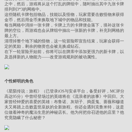
之中，然后，游戏将从这个打乱的牌组中，随时抽出其中九张卡牌
排列到3*3的网格中。
这些随机卡牌包括物品，技能以及怪物，玩家需要击败怪物来获得
金币，然后用金币来换取地下城中的物品和技能。
每当网格中消掉一张卡牌，卡牌上方的卡牌便会落下，填补这张卡
牌的空位，而游戏也会从牌组中抽出一张新的卡牌，补充到网格的
最上方。
清理掉整个地下城的怪物，这一轮冒险即宣告结束，玩家会获得一
定的奖励，剩余的物资也会被兑换成钻石。
在下一轮冒险开始前，你将可以在牌库中添加更强力的新卡牌，以
及选择新的人物能力——改变游戏规则的被动属性。
个性鲜明的角色
《星陨传说：旅程》（已登录iOS与安卓平台，备受好评，MC评分
高达95分）中曾经登场过的英雄将在《流浪者的故事》中回归。大
家曾经钟爱的喜爱的英雄：布鲁诺、灰胡子、捣蛋鬼、蔷薇和穆道
夫又将踏上击败盖世巫妖的全新旅程。你还会遇到克鲁米特，这是
位做着神奇的魔法生意的神秘店长。他为何把你召进他的店里？他
究竟隐瞒了什么秘密？