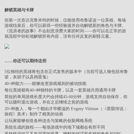
解锁英雄与卡牌
你第一次造访克鲁米特的时候，仅能使用布鲁诺这一位英雄。每场
游戏结束后，你可以获得一些经验值并自动解锁新的角色与卡牌。
《流浪者的故事》不会刻意浪费大家的时间——你可以在正常的游
戏流程中轻松地解锁所有内容，没有任何反复的刷怪元素。
……你还可以期待这些
5位独特的英雄将包含在正式发售的版本中（当前可选人物包括布鲁
诺，灰胡子以及捣蛋鬼）
40+种能力——能够改变游戏规则的被动技能
每位英雄都有40+种独特的卡牌，以及一套英雄共用通用卡牌
简短的单局游戏长度大约会持续45-60分钟，游戏支持自动保存，你
可以随时退出游戏，并在之后继续之前的游戏
20+种敌人，每一个都由才华横溢的 Evgeny Viitman（《星陨传说：
旅程》美术）制作了精美的动画
让玩家能够创造各种连击与策略的创新网格系统
系统生成的旅程——每场游戏中的地下城都会有所不同
风格怪诞但又不失深度的世界，幽默的对话和多样的角色与NPC