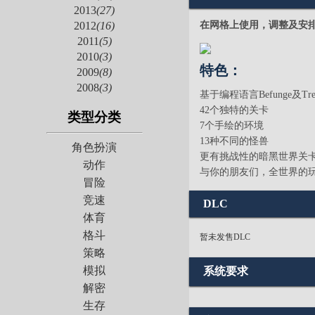
2013
(27)
在网格上使用，调整及安
2012
(16)
2011
(5)
2010
(3)
特色：
2009
(8)
2008
(3)
基于编程语言Befunge及Tref
42个独特的关卡
类型分类
7个手绘的环境
13种不同的怪兽
角色扮演
更有挑战性的暗黑世界关
动作
与你的朋友们，全世界的
冒险
竞速
DLC
体育
格斗
暂未发售DLC
策略
模拟
系统要求
解密
生存