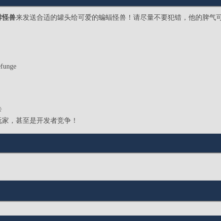
排怪兽
来发送合适的罐头给可爱的蝙蝠怪兽！请尽量不要犯错，他的脾气
unge
卡
玩家，甚至是开发者竞争！