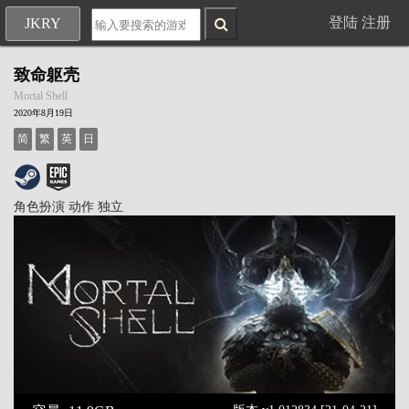
登陆
注册
JKRY
致命躯壳
Mortal Shell
2020年8月19日
简
繁
英
日
角色扮演
动作
独立