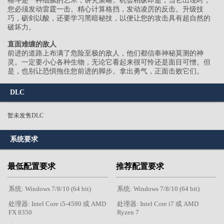
格斗是一种细腻的艺术，讲究策略。机会稍纵即逝，当它出现时，
您必须发动雷霆一击。精心计算格挡，发动凌厉的反击。升级技
巧，砺剑以酸，还要学习黑暗秘技，以便让您的攻击具有超自然的
破坏力。
直面难缠的敌人
前进的道路上布满了危险至极的敌人，他们都信奉神秘莫测的神
灵。一定要小心各种生物，无论它看起来很可怜还是面目可憎。但
是，也别让恐惧拖住您前进的脚步。拿出勇气，正面击败它们。
DLC
暂未发售DLC
系统要求
最低配置要求
推荐配置要求
系统: Windows 7/8/10 (64 bit)
系统: Windows 7/8/10 (64 bit)
处理器: Intel Core i5-4590 或 AMD
处理器: Intel Core i7 或 AMD
FX 8350
Ryzen 7