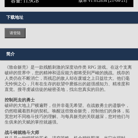
容量: 11.9GB
版本 v1.012834 [21-04-21]
下载地址
请登陆
简介
《致命躯壳》是一款残酷刺激的深度动作类 RPG 游戏。在这个支离
破碎的世界中，您的精神和适应能力都将受到严峻的挑战。残存的
人类仍在不断消亡，而残忍的敌人却在废墟之上日益壮大。他们毫
无怜悯之心，只有在生存的欲望中磨炼出的超强感知力、精准度和
直觉。搜寻虔诚信徒的秘密圣地，找出您真实的目的。
控制死去的勇士
破碎的大地上尸横遍野，但并非毫无希望。在战败勇士的遗骸中，
仍然暗藏着胜利的契机。唤醒这些致命躯壳，控制他们的身体，拓
宽您对不同格斗技巧的理解。与每具躯壳的关联越深，您对他们与
生俱来的天赋的掌控就越强。
战斗铸就格斗大师