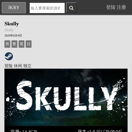
登陆
注册
JKRY
Skully
Skully
2020年8月4日
简
繁
英
日
冒险
休闲
独立
容量: 14.4GB
版本 v1.0.161 [20-08-04]