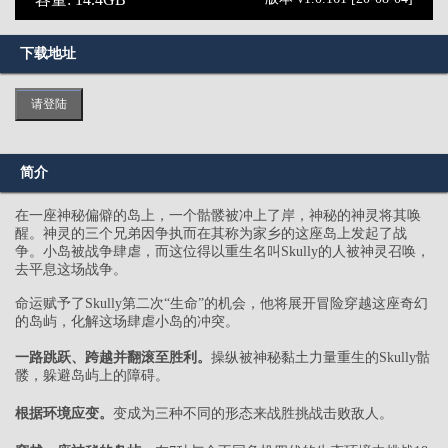
下载地址
请登陆
简介
在一座神秘偏僻的岛上，一个骷髅被冲上了岸，神秘的神灵将其唤
醒。神灵的三个兄弟因争执而在其称为家乡的这座岛上发起了战
争。小岛被战争肆虐，而这位得以重生名叫Skully的人被神灵召唤，
去平息这场战争。
命运赋予了Skully第二次“生命”的机会，他将展开冒险穿越这座奇幻
的岛屿，化解这场肆虐小岛的冲突。
一路跳跃、跨越并翻滚至胜利。
操纵被神秘黏土力量重生的Skully骷
髅，躲避岛屿上的障碍。
根据环境应变。
变成为三种不同的形态来战胜挑战击败敌人。